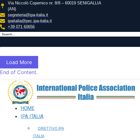
Via Niccolò Copernico nr. 8/8 – 60019 SENIGALLIA
(AN)
segreteria@ipa-italia.it
ipaitalia@pec.ipa-italia.it
+39 071 60656
Load More
End of Content.
HOME
IPA ITALIA
DIRETTIVO IPA
ITALIA