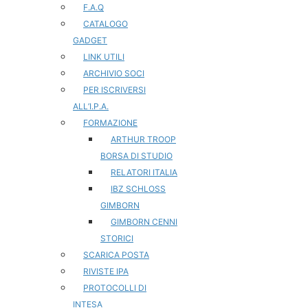
F.A.Q
CATALOGO
GADGET
LINK UTILI
ARCHIVIO SOCI
PER ISCRIVERSI
ALL’I.P.A.
FORMAZIONE
ARTHUR TROOP
BORSA DI STUDIO
RELATORI ITALIA
IBZ SCHLOSS
GIMBORN
GIMBORN CENNI
STORICI
SCARICA POSTA
RIVISTE IPA
PROTOCOLLI DI
INTESA