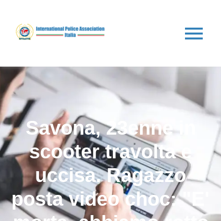
Savona, 23enne in
scooter travolta e
uccisa. Ragazzo
posta video choc: "E'