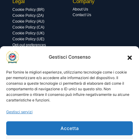
Legal
Company
About Us
Cookie Policy (BR)
Contact Us
Cookie Policy (ZA)
Cookie Policy (AU)
Cookie Policy (CA)
Cookie Policy (UK)
Cookie Policy (UE)
Opt-out preferences
Utility
Area gestione
Gestisci Consenso
Visite di oggi: 20
Nome utente o indirizzo email
Visite totali: 13586
Per fornire le migliori esperienze, utilizziamo tecnologie come i cookie
per memorizzare e/o accedere alle informazioni del dispositivo. Il
consenso a queste tecnologie ci permetterà di elaborare dati come il
Password
comportamento di navigazione o ID unici su questo sito. Non
acconsentire o ritirare il consenso può influire negativamente su alcune
caratteristiche e funzioni.
Ricordami
Gestisci servizi
Accetta
Lost your password?