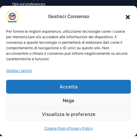
Opt-out preferences
Utility
Area gestione
Gestisci Consenso
Visite di oggi: 96
Nome utente o indirizzo email
Visite totali: 14102
Per fornire le migliori esperienze, utilizziamo tecnologie come i cookie
per memorizzare e/o accedere alle informazioni del dispositivo. Il
consenso a queste tecnologie ci permetterà di elaborare dati come il
Password
comportamento di navigazione o ID unici su questo sito. Non
acconsentire o ritirare il consenso può influire negativamente su alcune
caratteristiche e funzioni.
Ricordami
Gestisci servizi
Accetta
Lost your password?
Nega
Visualizza le preferenze
© 2025 I.P.A. Italia E.T.S. n. 36463 – Via Niccolò Copernico nr.
8/8 – 60019 SENIGALLIA (AN)
segreteria@ipa-italia.it –
ipaitalia@pec.ipa-italia.it –
Powered by
Mimosa Blu
Cookie Policy
Privacy Policy