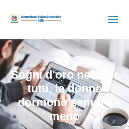
Sogni d'oro non per
tutti, le donne
dormono sempre
meno