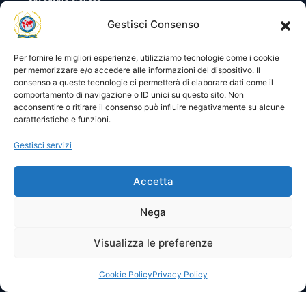
Utility
Area gestione
Gestisci Consenso
Visite di oggi: 27
Nome utente o indirizzo email
Visite totali: 13613
Per fornire le migliori esperienze, utilizziamo tecnologie come i cookie
per memorizzare e/o accedere alle informazioni del dispositivo. Il
consenso a queste tecnologie ci permetterà di elaborare dati come il
Password
comportamento di navigazione o ID unici su questo sito. Non
acconsentire o ritirare il consenso può influire negativamente su alcune
caratteristiche e funzioni.
Ricordami
Gestisci servizi
Accetta
Lost your password?
Nega
Visualizza le preferenze
© 2025 I.P.A. Italia E.T.S. n. 36463 – Via Niccolò Copernico nr.
8/8 – 60019 SENIGALLIA (AN)
segreteria@ipa-italia.it –
ipaitalia@pec.ipa-italia.it –
Powered by
Mimosa Blu
Cookie Policy
Privacy Policy
Privacy Policy