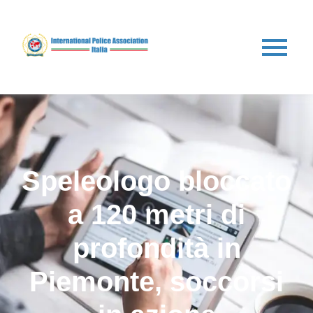
Speleologo bloccato
a 120 metri di
profondità in
Piemonte, soccorsi