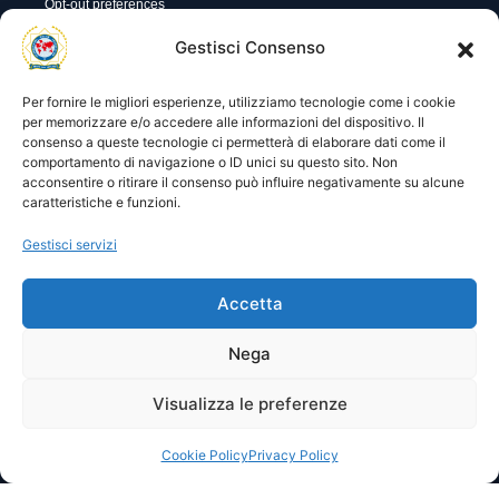
Opt-out preferences
Utility
Area gestione
Gestisci Consenso
Visite di oggi: 32
Nome utente o indirizzo email
Visite totali: 13815
Per fornire le migliori esperienze, utilizziamo tecnologie come i cookie
per memorizzare e/o accedere alle informazioni del dispositivo. Il
consenso a queste tecnologie ci permetterà di elaborare dati come il
Password
comportamento di navigazione o ID unici su questo sito. Non
acconsentire o ritirare il consenso può influire negativamente su alcune
caratteristiche e funzioni.
Ricordami
Gestisci servizi
Accetta
Lost your password?
Nega
Visualizza le preferenze
© 2025 I.P.A. Italia E.T.S. n. 36463 – Via Niccolò Copernico nr.
8/8 – 60019 SENIGALLIA (AN)
segreteria@ipa-italia.it –
ipaitalia@pec.ipa-italia.it –
Powered by
Mimosa Blu
Cookie Policy
Privacy Policy
Privacy Policy