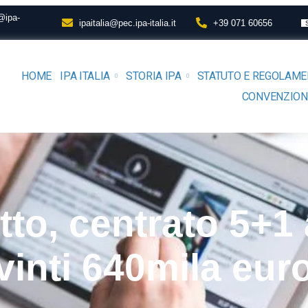
@ipa-
ipaitalia@pec.ipa-italia.it
+39 071 60656
HOME
IPA ITALIA
STORIA IPA
STATUTO E REGOLAM
CONVENZION
to, centrato 5+1 
vinti 640mila eur