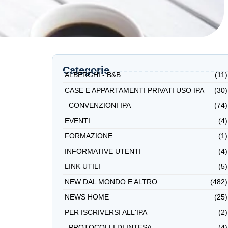
Categorie
ALBERGHI - B&B
(11)
CASE E APPARTAMENTI PRIVATI USO IPA
(30)
CONVENZIONI IPA
(74)
EVENTI
(4)
FORMAZIONE
(1)
INFORMATIVE UTENTI
(4)
LINK UTILI
(5)
NEW DAL MONDO E ALTRO
(482)
NEWS HOME
(25)
PER ISCRIVERSI ALL'IPA
(2)
PROTOCOLLI DI INTESA
(4)