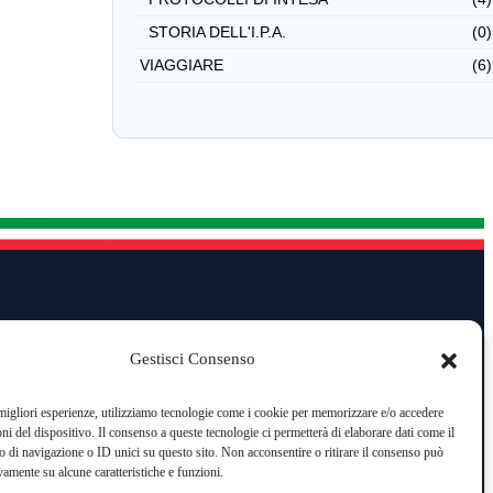
STORIA DELL'I.P.A.
(0)
VIAGGIARE
(6)
y
Area gestione
Gestisci Consenso
i oggi: 53
Nome utente o indirizzo email
otali: 13471
Password
 migliori esperienze, utilizziamo tecnologie come i cookie per memorizzare e/o accedere
oni del dispositivo. Il consenso a queste tecnologie ci permetterà di elaborare dati come il
Ricordami
di navigazione o ID unici su questo sito. Non acconsentire o ritirare il consenso può
vamente su alcune caratteristiche e funzioni.
Lost your password?