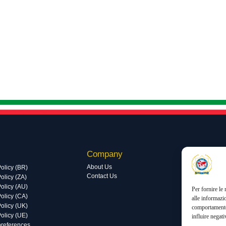
Company
Utilit
Visite d
About Us
olicy (BR)
Contact Us
olicy (ZA)
Visite t
olicy (AU)
Per fornire le
olicy (CA)
alle informazi
olicy (UK)
comportamento 
olicy (UE)
influire negati
preferences