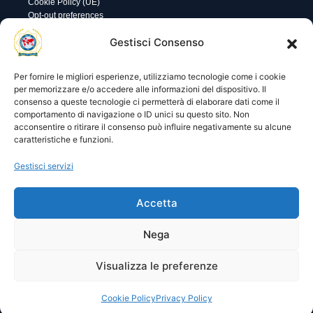
Cookie Policy (UE)
Opt-out preferences
Utility
Area gestione
Gestisci Consenso
Visite di oggi: 0
Nome utente o indirizzo email
Visite totali: 13748
Per fornire le migliori esperienze, utilizziamo tecnologie come i cookie
per memorizzare e/o accedere alle informazioni del dispositivo. Il
consenso a queste tecnologie ci permetterà di elaborare dati come il
Password
comportamento di navigazione o ID unici su questo sito. Non
acconsentire o ritirare il consenso può influire negativamente su alcune
caratteristiche e funzioni.
Ricordami
Gestisci servizi
Accetta
Lost your password?
Nega
Visualizza le preferenze
© 2025 I.P.A. Italia E.T.S. n. 36463 – Via Niccolò Copernico nr.
8/8 – 60019 SENIGALLIA (AN)
segreteria@ipa-italia.it –
ipaitalia@pec.ipa-italia.it –
Powered by
Mimosa Blu
Cookie Policy
Privacy Policy