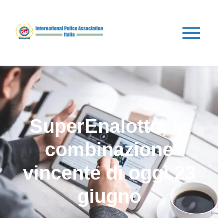
SuperEnalotto, la
combinazione
vincente di oggi 23
giugno