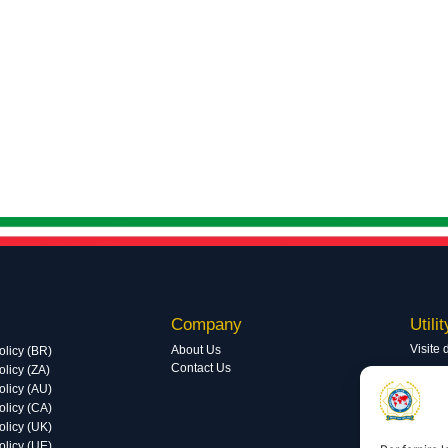
Company
Utilit
Visite 
About Us
olicy (BR)
Contact Us
licy (ZA)
Visite 
olicy (AU)
olicy (CA)
olicy (UK)
olicy (UE)