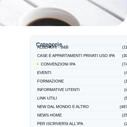
Categorie
ALBERGHI - B&B
(1
CASE E APPARTAMENTI PRIVATI USO IPA
(3
CONVENZIONI IPA
(7
EVENTI
(
FORMAZIONE
(
INFORMATIVE UTENTI
(
LINK UTILI
(
NEW DAL MONDO E ALTRO
(48
NEWS HOME
(2
PER ISCRIVERSI ALL'IPA
(