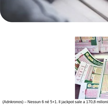
(Adnkronos) – Nessun 6 né 5+1. Il jackpot sale a 170,8 milioni