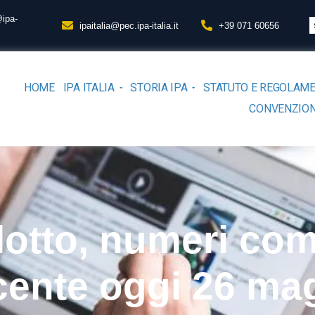
@ipa-
ipaitalia@pec.ipa-italia.it
+39 071 60656
HOME
IPA ITALIA
STORIA IPA
STATUTO E REGOLAM
CONVENZION
otto, numeri co
cente oggi 26 ma