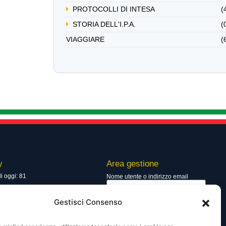
PROTOCOLLI DI INTESA
(
STORIA DELL'I.P.A.
(
VIAGGIARE
(
y
Area gestione
di oggi: 81
Nome utente o indirizzo email
totali: 13545
Gestisci Consenso
Password