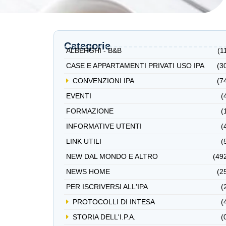
Categorie
ALBERGHI - B&B
(1
CASE E APPARTAMENTI PRIVATI USO IPA
(3
CONVENZIONI IPA
(7
EVENTI
(
FORMAZIONE
(
INFORMATIVE UTENTI
(
LINK UTILI
(
NEW DAL MONDO E ALTRO
(49
NEWS HOME
(2
PER ISCRIVERSI ALL'IPA
(
PROTOCOLLI DI INTESA
(
STORIA DELL'I.P.A.
(