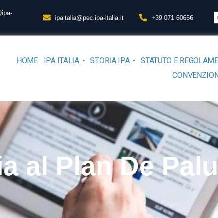
@ipa-
ipaitalia@pec.ipa-italia.it
+39 071 60656
HOME
IPA ITALIA
STORIA IPA
STATUTO E REGOLAM
CONVENZION
ia al Plan De Palu