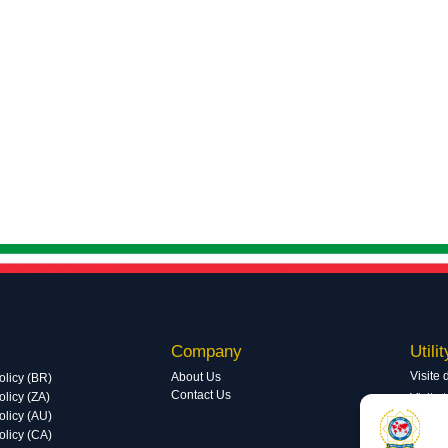
Company
Utilit
Visite 
About Us
olicy (BR)
Contact Us
licy (ZA)
Visite 
olicy (AU)
olicy (CA)