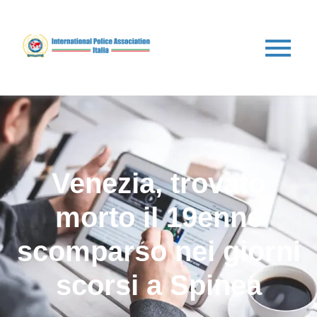
Venezia, trovato
morto il 19enne
scomparso nei giorni
scorsi a Spinea