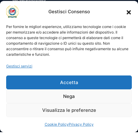
Utility
Area gestione
Gestisci Consenso
Visite di oggi: 11
Nome utente o indirizzo email
Visite totali: 13569
Per fornire le migliori esperienze, utilizziamo tecnologie come i cookie
per memorizzare e/o accedere alle informazioni del dispositivo. Il
consenso a queste tecnologie ci permetterà di elaborare dati come il
Password
comportamento di navigazione o ID unici su questo sito. Non
acconsentire o ritirare il consenso può influire negativamente su alcune
caratteristiche e funzioni.
Ricordami
Gestisci servizi
Accetta
Lost your password?
Nega
Visualizza le preferenze
© 2025 I.P.A. Italia E.T.S. n. 36463 – Via Niccolò Copernico nr.
8/8 – 60019 SENIGALLIA (AN)
segreteria@ipa-italia.it –
ipaitalia@pec.ipa-italia.it –
Powered by
Mimosa Blu
Cookie Policy
Privacy Policy
Privacy Policy