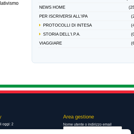
lativismo
NEWS HOME
(2
PER ISCRIVERSI ALL'IPA
(
PROTOCOLLI DI INTESA
(
STORIA DELL'I.P.A.
(
VIAGGIARE
(
y
Area gestione
di oggi: 2
Nome utente o indirizzo email
totali: 13559