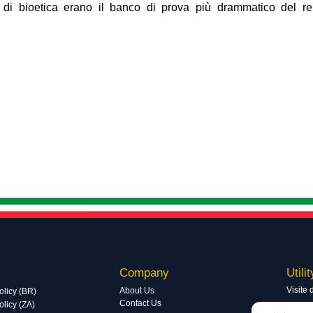
 di bioetica erano il banco di prova più drammatico del re
Company
Utilit
Visite 
About Us
olicy (BR)
Contact Us
licy (ZA)
Visite 