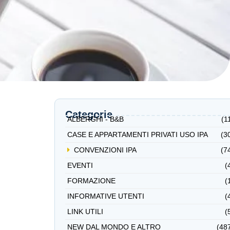
Categorie
ALBERGHI - B&B
(1
CASE E APPARTAMENTI PRIVATI USO IPA
(3
CONVENZIONI IPA
(7
EVENTI
(
FORMAZIONE
(
INFORMATIVE UTENTI
(
LINK UTILI
(
NEW DAL MONDO E ALTRO
(48