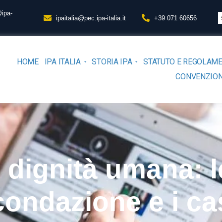
@ipa-
ipaitalia@pec.ipa-italia.it
+39 071 60656
HOME
IPA ITALIA
STORIA IPA
STATUTO E REGOLAM
CONVENZION
 dignità umana: l
condazione e i ca