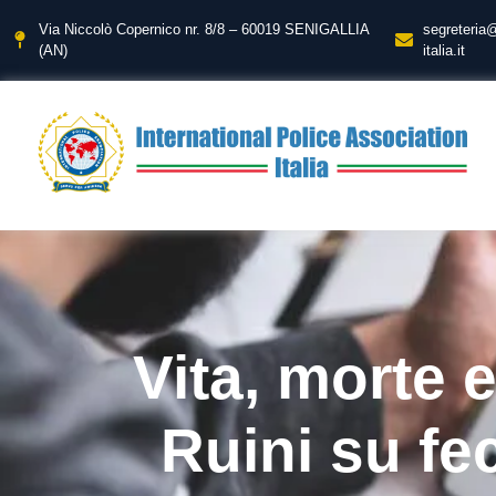
Via Niccolò Copernico nr. 8/8 – 60019 SENIGALLIA
segreteria
(AN)
italia.it
Vita, morte e
Ruini su fe