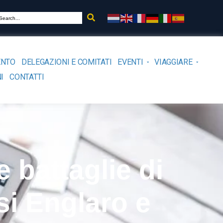
ENTO
DELEGAZIONI E COMITATI
EVENTI
VIAGGIARE
I
CONTATTI
e battaglie di
si Englaro e