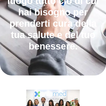
luogo tutto ciò di cui
hai bisogno per
prenderti cura della
tua salute e del tuo
benessere.