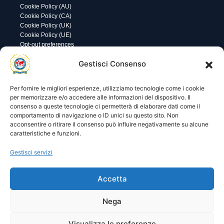
Cookie Policy (AU)
Cookie Policy (CA)
Cookie Policy (UK)
Cookie Policy (UE)
Opt-out preferences
Utility
Area gestione
Gestisci Consenso
Visite di oggi: 108
Nome utente o indirizzo email
Visite totali: 13968
Per fornire le migliori esperienze, utilizziamo tecnologie come i cookie
per memorizzare e/o accedere alle informazioni del dispositivo. Il
consenso a queste tecnologie ci permetterà di elaborare dati come il
Password
comportamento di navigazione o ID unici su questo sito. Non
acconsentire o ritirare il consenso può influire negativamente su alcune
caratteristiche e funzioni.
Ricordami
Gestisci servizi
Accetta
Lost your password?
Nega
Visualizza le preferenze