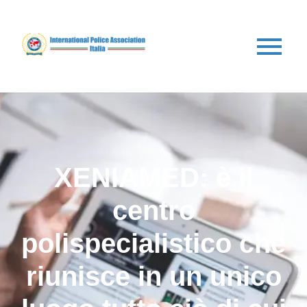
XENIAMED: è il
centro
polispecialistico che
riunisce in un unico